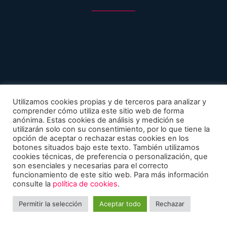
Utilizamos cookies propias y de terceros para analizar y
F
I
T
comprender cómo utiliza este sitio web de forma
a
n
w
anónima. Estas cookies de análisis y medición se
c
s
i
utilizarán solo con su consentimiento, por lo que tiene la
e
t
t
opción de aceptar o rechazar estas cookies en los
Copyright © 2024 DRIBBLIN
b
a
t
botones situados bajo este texto. También utilizamos
cookies técnicas, de preferencia o personalización, que
o
g
e
son esenciales y necesarias para el correcto
o
r
r
funcionamiento de este sitio web. Para más información
k
a
Aviso Legal
consulte la
política de cookies
.
m
Política de Privacidad
Permitir la selección
Aceptar todo
Rechazar
Política de Cookies